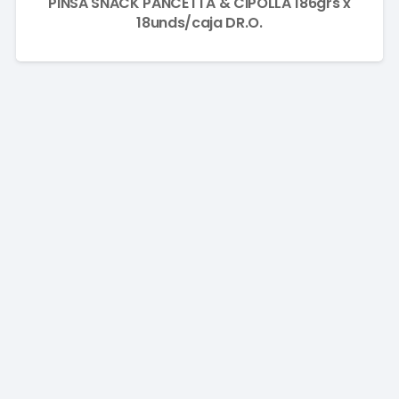
PINSA SNACK PANCETTA & CIPOLLA 186grs x
18unds/caja DR.O.